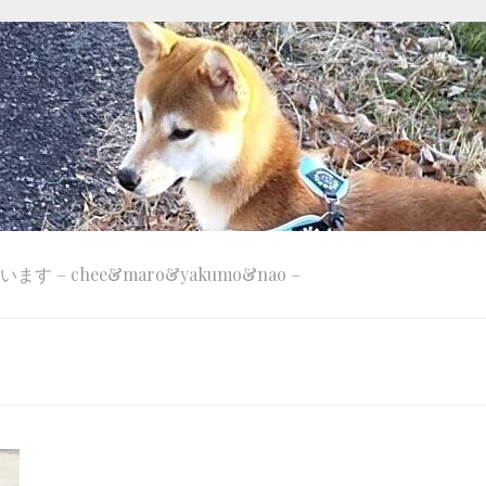
 – chee&maro&yakumo&nao –