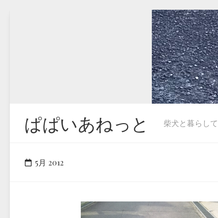
Skip
to
content
ぱぱいあねっと
柴犬と暮らしています
5月 2012