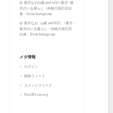
柴犬なお(4歳 and 9日)#柴犬#柴
犬のいる暮らし #赤根川辰巳荘出
身 – from Instagram
柴犬なお（4歳 and 8日）#柴犬#
柴犬のいる暮らし #赤根川辰巳荘
出身 – from Instagram
メタ情報
ログイン
投稿フィード
コメントフィード
WordPress.org