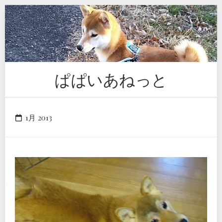
Skip
to
content
ぱぱいあねっと
1月 2013