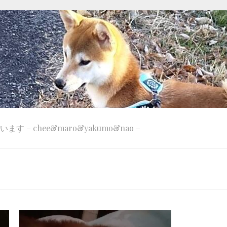
 – chee&maro&yakumo&nao –