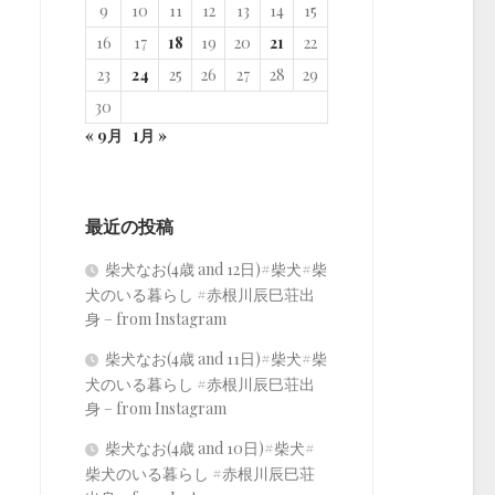
9
10
11
12
13
14
15
16
17
18
19
20
21
22
23
24
25
26
27
28
29
30
« 9月
1月 »
最近の投稿
柴犬なお(4歳 and 12日)#柴犬#柴
犬のいる暮らし #赤根川辰巳荘出
身 – from Instagram
柴犬なお(4歳 and 11日)#柴犬#柴
犬のいる暮らし #赤根川辰巳荘出
身 – from Instagram
柴犬なお(4歳 and 10日)#柴犬#
柴犬のいる暮らし #赤根川辰巳荘