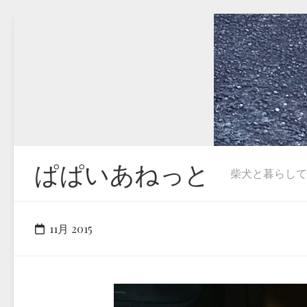
Skip
to
content
ぱぱいあねっと
柴犬と暮らしています
11月 2015