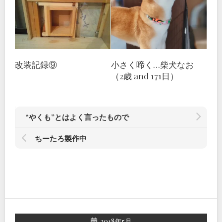
改装記録⑨
小さく啼く…柴犬なお
（2歳 and 171日）
“やくも”とはよく言ったもので
ちーたろ製作中
2018年5月