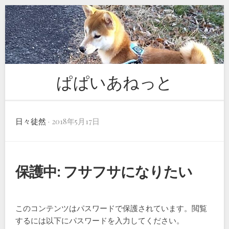
Skip
to
content
ぱぱいあねっと
日々徒然
· 2018年5月17日
保護中: フサフサになりたい
このコンテンツはパスワードで保護されています。閲覧
するには以下にパスワードを入力してください。