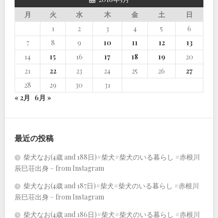
月
火
水
木
金
土
日
1
2
3
4
5
6
7
8
9
10
11
12
13
14
15
16
17
18
19
20
21
22
23
24
25
26
27
28
29
30
31
« 2月
6月 »
最近の投稿
柴犬なお(4歳 and 188日)#柴犬#柴犬のいる暮らし #赤根川
辰巳荘出身 – from Instagram
柴犬なお(4歳 and 187日)#柴犬#柴犬のいる暮らし #赤根川
辰巳荘出身 – from Instagram
柴犬なお(4歳 and 186日)#柴犬#柴犬のいる暮らし #赤根川