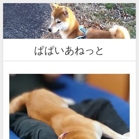
Skip
to
content
ぱぱいあねっと