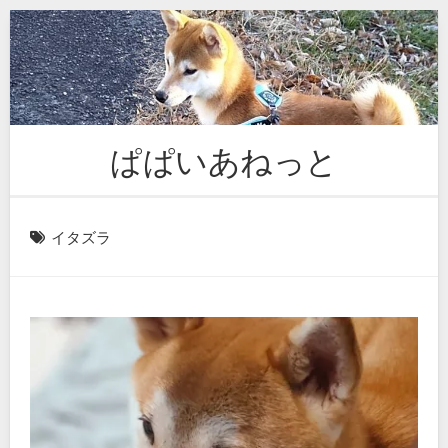
Skip
to
content
ぱぱいあねっと
イタズラ