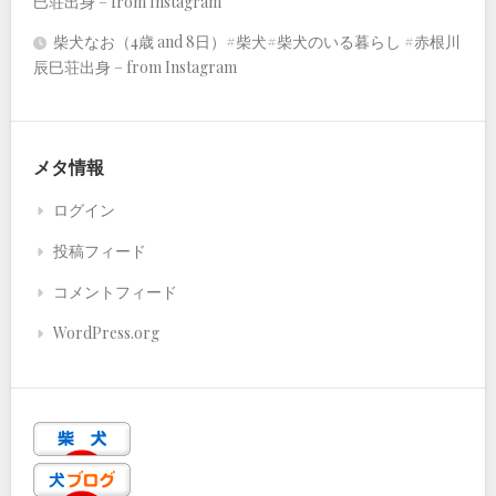
巳荘出身 – from Instagram
柴犬なお（4歳 and 8日）#柴犬#柴犬のいる暮らし #赤根川
辰巳荘出身 – from Instagram
メタ情報
ログイン
投稿フィード
コメントフィード
WordPress.org