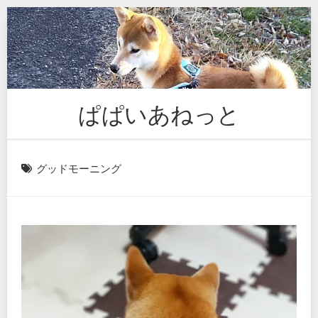
Skip
to
content
ぱぱいあねっと
グッドモーニング