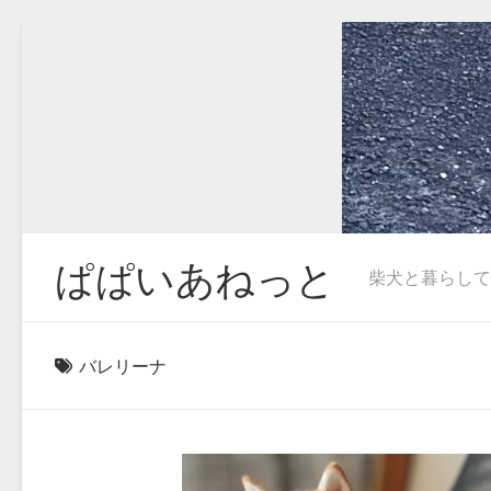
Skip
to
content
ぱぱいあねっと
柴犬と暮らしています
バレリーナ