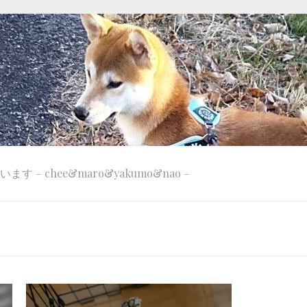
 – chee&maro&yakumo&nao –