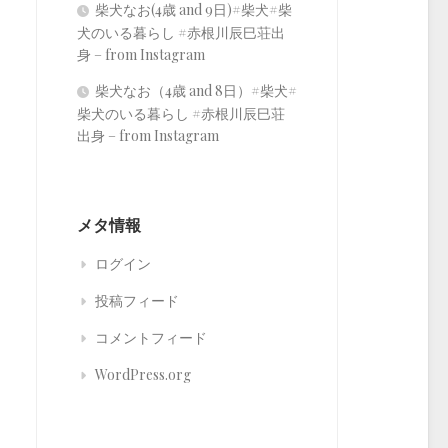
柴犬なお(4歳 and 9日)#柴犬#柴
犬のいる暮らし #赤根川辰巳荘出
身 – from Instagram
柴犬なお（4歳 and 8日）#柴犬#
柴犬のいる暮らし #赤根川辰巳荘
出身 – from Instagram
メタ情報
ログイン
投稿フィード
コメントフィード
WordPress.org