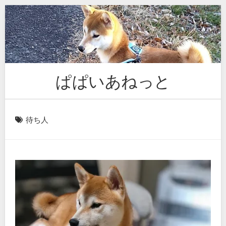
Skip
to
content
ぱぱいあねっと
待ち人