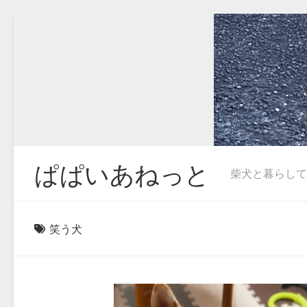
Skip
to
content
ぱぱいあねっと
柴犬と暮らしています
笑う犬