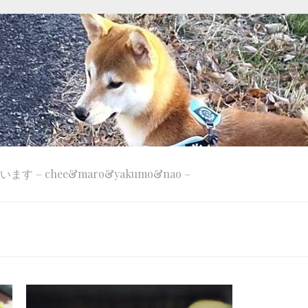
 – chee&maro&yakumo&nao –