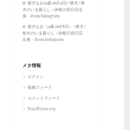
柴犬なお(4歳 and 9日)#柴犬#柴
犬のいる暮らし #赤根川辰巳荘出
身 – from Instagram
柴犬なお（4歳 and 8日）#柴犬#
柴犬のいる暮らし #赤根川辰巳荘
出身 – from Instagram
メタ情報
ログイン
投稿フィード
コメントフィード
WordPress.org