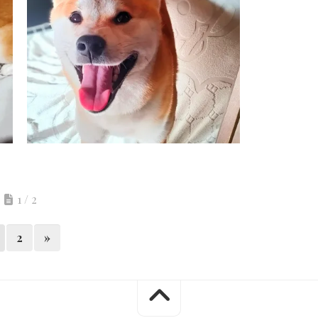
1 / 2
2
»