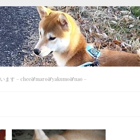
 – chee&maro&yakumo&nao –