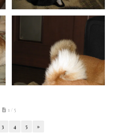
1 / 5
3
4
5
»