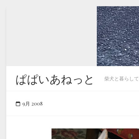
Skip
to
content
ぱぱいあねっと
柴犬と暮らしています
9月 2008