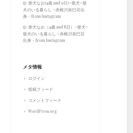
柴犬なお(4歳 and 9日)#柴犬#柴
犬のいる暮らし #赤根川辰巳荘出
身 – from Instagram
柴犬なお（4歳 and 8日）#柴犬#
柴犬のいる暮らし #赤根川辰巳荘
出身 – from Instagram
メタ情報
ログイン
投稿フィード
コメントフィード
WordPress.org