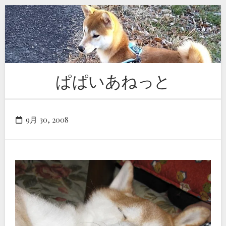
Skip
to
content
ぱぱいあねっと
9月 30, 2008