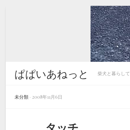
Skip
to
content
ぱぱいあねっと
柴犬と暮らしています
未分類
· 2008年11月6日
タッチ