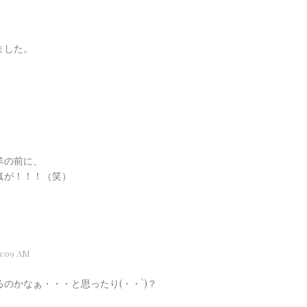
ました。
羊の前に、
真が！！！（笑）
:09 AM
のかなぁ・・・と思ったり(・・`)？