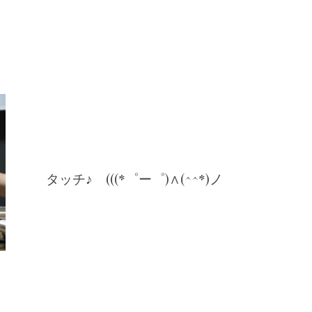
タッチ♪ (((*゜ー゜)∧(^^*)ノ