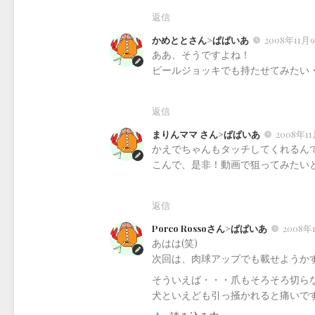
返信
かめととさん>ぱぱいあ
2008年11月9
ああ、そうですよね！
ビールジョッキでも持たせてみたい・
返信
まりんママ さん>ぱぱいあ
2008年11
かえでちゃんもタッチしてくれるんで
こんで、是非！動画で狙ってみたいと
返信
Porco Rossoさん>ぱぱいあ
2008年1
あはは(笑)
次回は、肉球アップでも載せようかす
そういえば・・・爪もそろそろ切ら
犬といえども引っ掻かれると痛いです