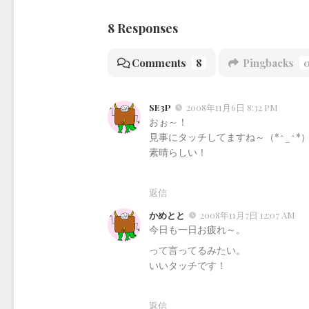
8 Responses
Comments
8
Pingbacks
SE3P
2008年11月6日 8:32 PM
おぉ～！
見事にタッチしてますね～（*^_^*
素晴らしい！
返信
かめとと
2008年11月7日 12:07 AM
今日も一日お疲れ～。
って言ってるみたい。
いいタッチです！
返信