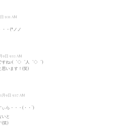
日 9:11 AM
・・(*ノノ
月9日 9:13 AM
すね♪(゜◇゜人゜◇゜)
思います！(笑)
1月9日 9:17 AM
ぃら・・・(・・`)
ないと
(笑)