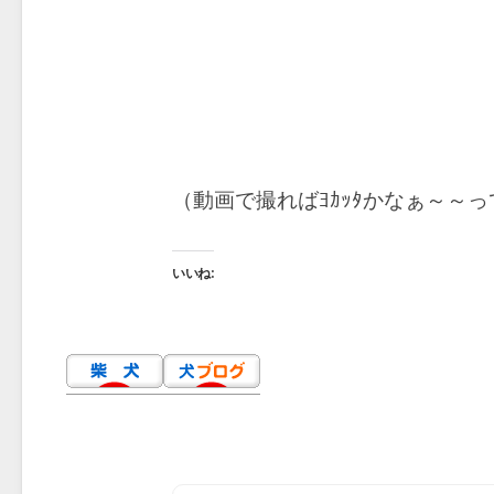
（動画で撮ればﾖｶｯﾀかなぁ～～っ
いいね: