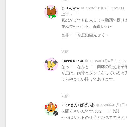
まりんママ
2008年11月8日 4:07 AM
上手～！！
家のかえでも出来るよ～動画で撮り
並んでやったら、面白いね～
是非！！今度動画見せて～
返信
Porco Rosso
2008年11月8日 6:15 PM
なっ！ なんと！ 肉球の迷える子
今度は、肉球とタッチをしている写
うらやましい限りであります。
返信
SE3Pさん>ぱぱいあ
2008年11月9日 9
人間くさいんですよね・・・(笑)
やっぱりヒトの仕草とか見てて覚える