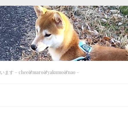
 – chee&maro&yakumo&nao –