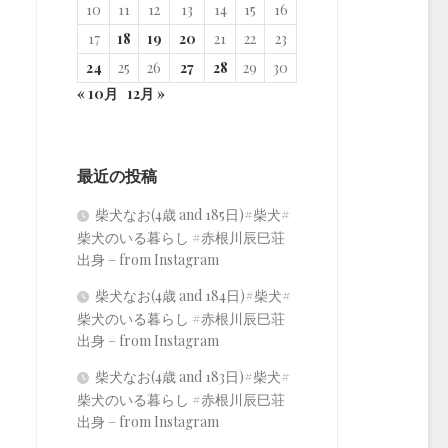
10
11
12
13
14
15
16
17
18
19
20
21
22
23
24
25
26
27
28
29
30
« 10月
12月 »
最近の投稿
柴犬なお(4歳 and 185日)#柴犬#
柴犬のいる暮らし #赤根川辰巳荘
出身 – from Instagram
柴犬なお(4歳 and 184日)#柴犬#
柴犬のいる暮らし #赤根川辰巳荘
出身 – from Instagram
柴犬なお(4歳 and 183日)#柴犬#
柴犬のいる暮らし #赤根川辰巳荘
出身 – from Instagram