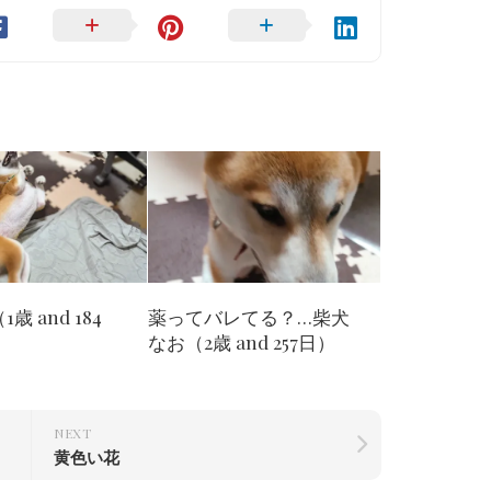
歳 and 184
薬ってバレてる？…柴犬
なお（2歳 and 257日）
NEXT
黄色い花