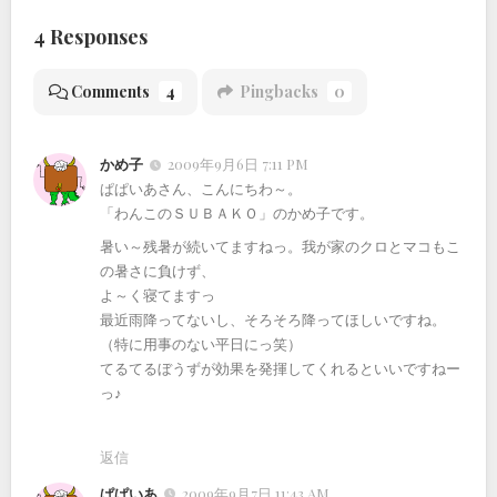
4 Responses
Comments
4
Pingbacks
0
かめ子
2009年9月6日 7:11 PM
ぱぱいあさん、こんにちわ～。
「わんこのＳＵＢＡＫＯ」のかめ子です。
暑い～残暑が続いてますねっ。我が家のクロとマコもこ
の暑さに負けず、
よ～く寝てますっ
最近雨降ってないし、そろそろ降ってほしいですね。
（特に用事のない平日にっ笑）
てるてるぼうずが効果を発揮してくれるといいですねー
っ♪
返信
ぱぱいあ
2009年9月7日 11:43 AM