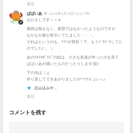
返信
ぱぱいあ
2009年9月28日 11:23 PM
おひさしです＞＜ｂ
風邪は熱もなく、新型ではなかったようなのですが
なかなか咳が長引いてたました・・・。
それはというのも、ﾏﾏﾝが骨折！で、もうﾊﾞﾀﾊﾞﾀしてた
のでした(^。^;;
あのﾃﾙﾃﾙﾎﾞｳｽﾞの絵は、小さな友達が作ったのを見て
ぱぱいあが描いたものだったりします(笑)
下の虫は（ぇ
作り直してできあがりましたv(*’-^*)ｂぶいっ♪
読み込み中…
返信
コメントを残す