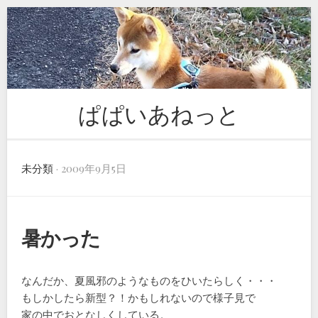
Skip
to
content
ぱぱいあねっと
未分類
· 2009年9月5日
暑かった
なんだか、夏風邪のようなものをひいたらしく・・・
もしかしたら新型？！かもしれないので様子見で
家の中でおとなしくしている。