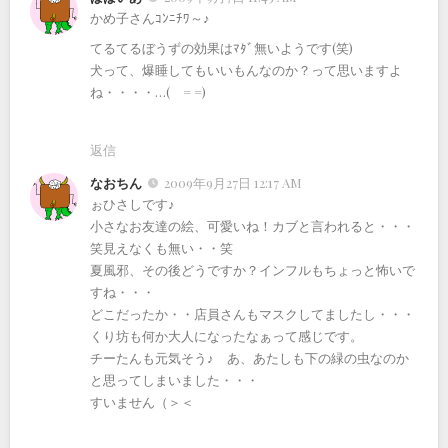
かめ子さんｺﾝﾆﾁﾜ～♪
てるてるぼうずの効果はﾏﾀﾞ無いようです(笑)
犬って、爆睡してもいいもんなのか？って思いますよ
ね・・・・…( = =)
返信
なおちん
2009年9月27日 12:17 AM
ぉひさしです♪
小さなお友達の絵、可愛いね！カブと言われると・・・
笑見えなくも無い・・笑
夏風邪、その後どうですか？インフルもちょっと怖いで
すね・・・
どこだったか・・店員さんもマスクしてましたし・・・
くり坊も何か大人になったなぁって感じです。
チーたんも元気そう♪ あ、あたしも下の緑の虫なのか
と思ってしまいました・・・
すいません（＞＜