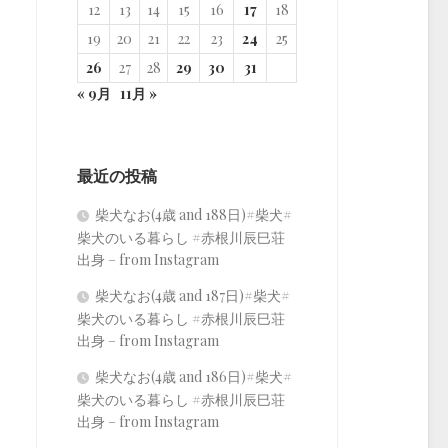
12
13
14
15
16
17
18
19
20
21
22
23
24
25
26
27
28
29
30
31
« 9月
11月 »
最近の投稿
柴犬なお(4歳 and 188日)#柴犬#
柴犬のいる暮らし #赤根川辰巳荘
出身 – from Instagram
柴犬なお(4歳 and 187日)#柴犬#
柴犬のいる暮らし #赤根川辰巳荘
出身 – from Instagram
柴犬なお(4歳 and 186日)#柴犬#
柴犬のいる暮らし #赤根川辰巳荘
出身 – from Instagram