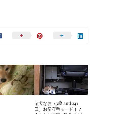
柴犬なお（3歳 and 241
日）お留守番モード！？