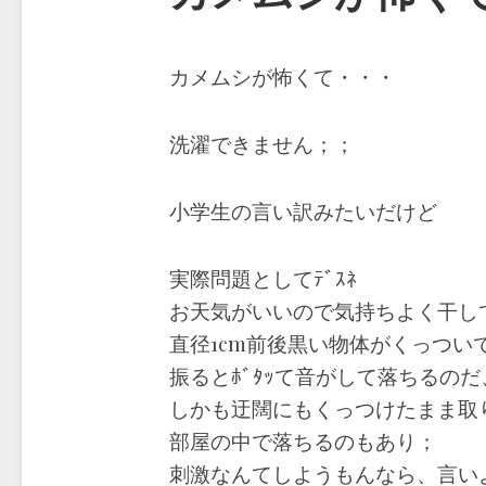
カメムシが怖くて・・・
洗濯できません；；
小学生の言い訳みたいだけど
実際問題としてﾃﾞｽﾈ
お天気がいいので気持ちよく干し
直径1cm前後黒い物体がくっつい
振るとﾎﾞﾀｯて音がして落ちるの
しかも迂闊にもくっつけたまま取
部屋の中で落ちるのもあり；
刺激なんてしようもんなら、言い