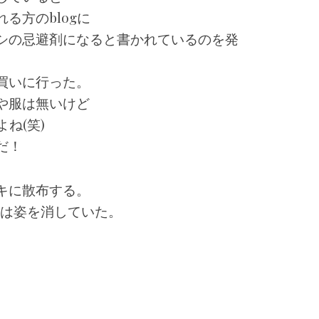
る方のblogに
シの忌避剤になると書かれているのを発
買いに行った。
や服は無いけど
ね(笑)
だ！
キに散布する。
ちは姿を消していた。