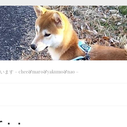
 – chee&maro&yakumo&nao –
て；；