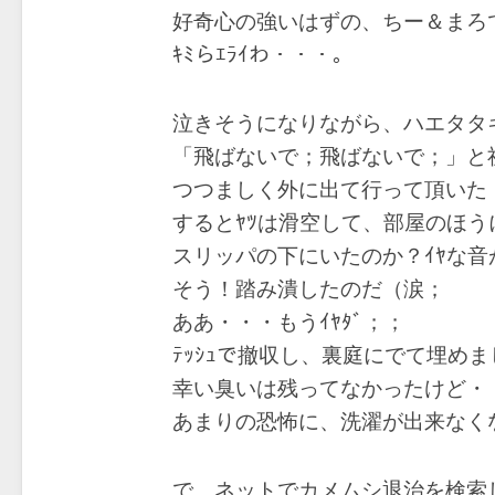
好奇心の強いはずの、ちー＆まろ
ｷﾐらｴﾗｲわ・・・。
泣きそうになりながら、ハエタタ
「飛ばないで；飛ばないで；」と
つつましく外に出て行って頂いた
するとﾔﾂは滑空して、部屋のほ
スリッパの下にいたのか？ｲﾔな音
そう！踏み潰したのだ（涙；
ああ・・・もうｲﾔﾀﾞ；；
ﾃｯｼｭで撤収し、裏庭にでて埋め
幸い臭いは残ってなかったけど・
あまりの恐怖に、洗濯が出来なく
で、ネットでカメムシ退治を検索