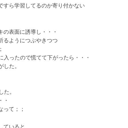
ですら学習してるのか寄り付かない
キの表面に誘導し・・・
祈るようにつぶやきつつ
；
うに入ったので慌てて下がったら・・・
がした。
ました。
・・
なって；；
していると