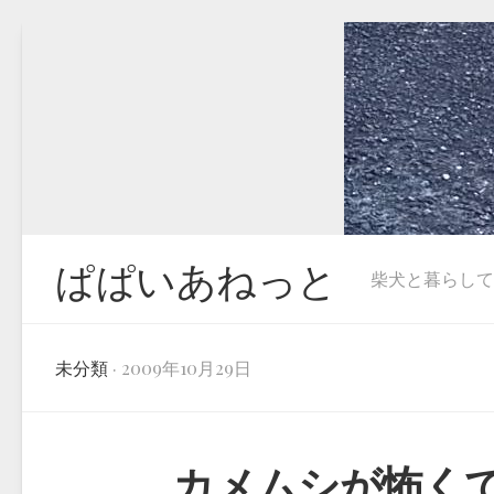
Skip
to
content
ぱぱいあねっと
柴犬と暮らしています
未分類
· 2009年10月29日
カメムシが怖く