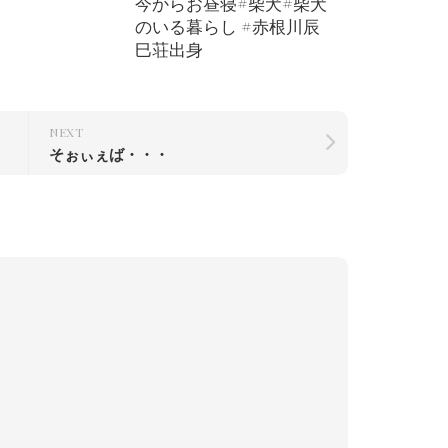
今からお昼寝#柴犬#柴犬
のいる暮らし #赤根川辰
巳荘出身
NEXT
そぉぃぇば・・・