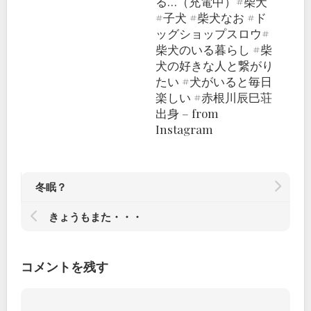
る…（充電中）#柴犬
#子犬 #柴犬なお #ド
ッグショップスロウ#
柴犬のいる暮らし #柴
犬の好きな人と繋がり
たい #犬がいると毎日
楽しい #赤根川辰巳荘
出身 – from
Instagram
冬眠？
きょうもまた・・・
コメントを残す