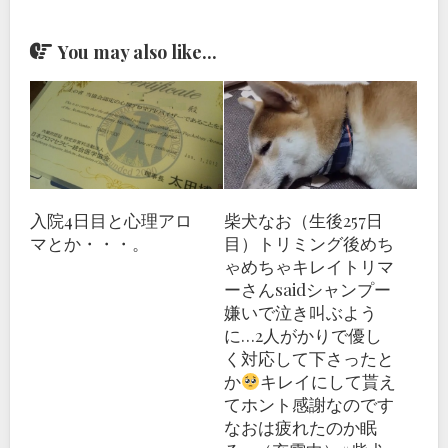
You may also like...
入院4日目と心理アロ
柴犬なお（生後257日
マとか・・・。
目）トリミング後めち
ゃめちゃキレイトリマ
ーさんsaidシャンプー
嫌いで泣き叫ぶよう
に…2人がかりで優し
く対応して下さったと
か
キレイにして貰え
てホント感謝なのです
なおは疲れたのか眠