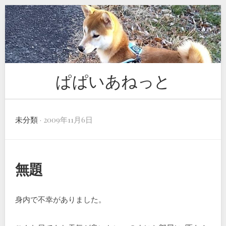
Skip
to
content
ぱぱいあねっと
未分類
· 2009年11月6日
無題
身内で不幸がありました。