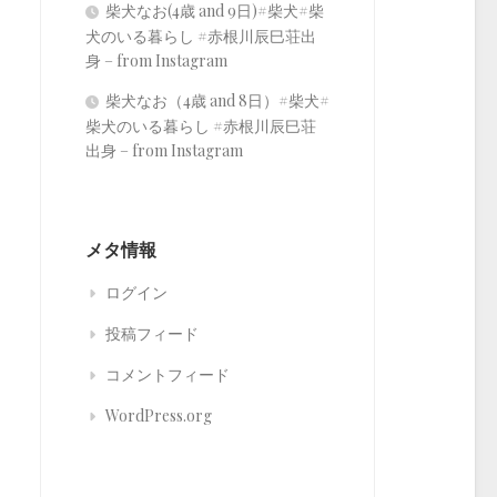
柴犬なお(4歳 and 9日)#柴犬#柴
犬のいる暮らし #赤根川辰巳荘出
身 – from Instagram
柴犬なお（4歳 and 8日）#柴犬#
柴犬のいる暮らし #赤根川辰巳荘
出身 – from Instagram
メタ情報
ログイン
投稿フィード
コメントフィード
WordPress.org