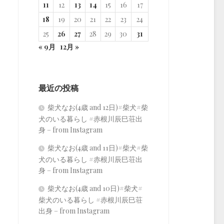
11
12
13
14
15
16
17
18
19
20
21
22
23
24
25
26
27
28
29
30
31
« 9月
12月 »
最近の投稿
柴犬なお(4歳 and 12日)#柴犬#柴
犬のいる暮らし #赤根川辰巳荘出
身 – from Instagram
柴犬なお(4歳 and 11日)#柴犬#柴
犬のいる暮らし #赤根川辰巳荘出
身 – from Instagram
柴犬なお(4歳 and 10日)#柴犬#
柴犬のいる暮らし #赤根川辰巳荘
出身 – from Instagram