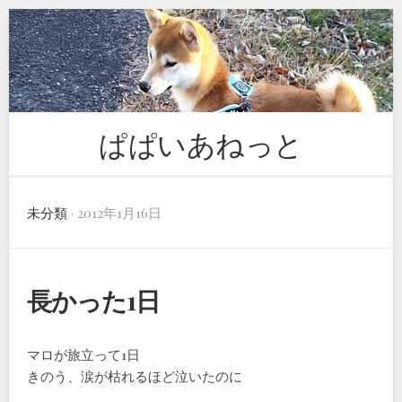
Skip
to
content
ぱぱいあねっと
未分類
· 2012年1月16日
長かった1日
マロが旅立って1日
きのう、涙が枯れるほど泣いたのに