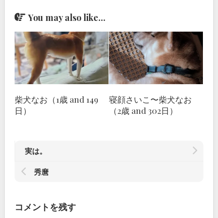
You may also like...
柴犬なお（1歳 and 149
寝顔さいこ〜柴犬なお
日）
（2歳 and 302日）
実は。
秀麿
コメントを残す