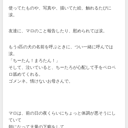
使ってたものや、写真や、描いてた絵、触れるたびに
涙。
友達に、マロのこと報告したり、慰められては涙。
もう1匹の犬の名前を呼ぶときに、つい一緒に呼んでは
涙。
「ちーたん！まろたん！」
そして、泣いていると、ちーたろが心配して手をペロペ
ロ舐めてくれる。
ゴメンネ。情けないお母さんで。
マロは、前の日の夜くらいにちょっと体調が悪そうにし
ていて
朝になって大量の下痢をして