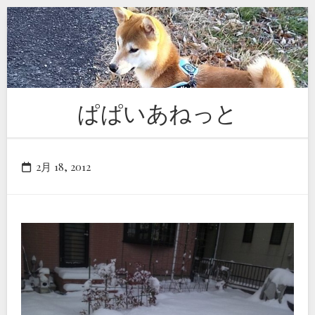
Skip
to
content
ぱぱいあねっと
2月 18, 2012