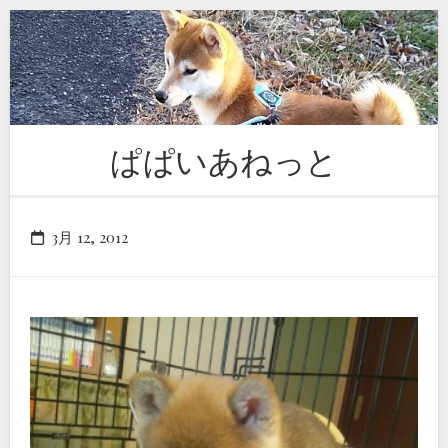
Skip
to
content
ぱぱいあねっと
3月 12, 2012