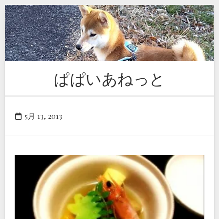
Skip
to
content
ぱぱいあねっと
5月 13, 2013