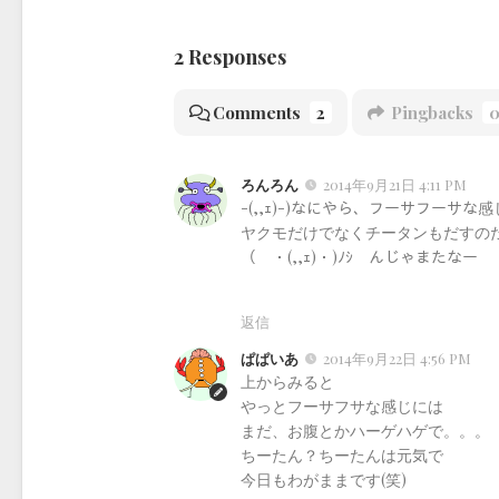
2 Responses
Comments
2
Pingbacks
ろんろん
2014年9月21日 4:11 PM
-(,,ｪ)-)なにやら、フーサフーサ
ヤクモだけでなくチータンもだすのだ(*´･(
（ ・(,,ｪ)・)ﾉｼ んじゃまたなー
返信
ぱぱいあ
2014年9月22日 4:56 PM
上からみると
やっとフーサフサな感じには
まだ、お腹とかハーゲハゲで。。。
ちーたん？ちーたんは元気で
今日もわがままです(笑)