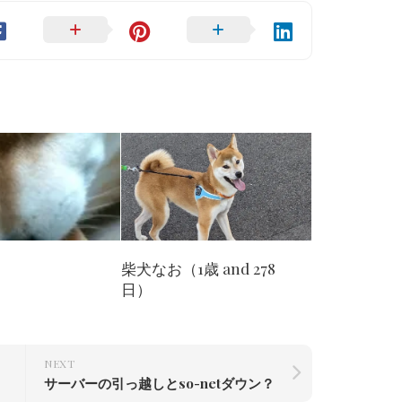
柴犬なお（1歳 and 278
・
日）
NEXT
サーバーの引っ越しとso-netダウン？