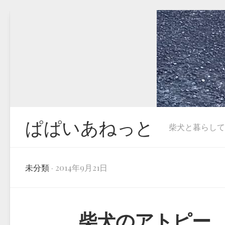
Skip
to
content
ぱぱいあねっと
柴犬と暮らしています
未分類
· 2014年9月21日
柴犬のアトピー