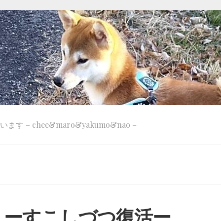
 – chee&maro&yakumo&nao –
 ーすこしづつ復活ー