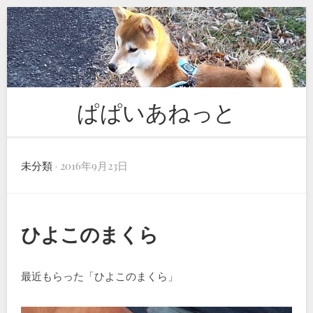
Skip
to
content
ぱぱいあねっと
未分類
· 2016年9月23日
ひよこのまくら
最近もらった「ひよこのまくら」