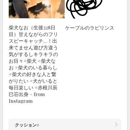
柴犬なお（生後328日
ケーブルのラビリンス
目）甘えながらのフリ
スビーキャッチ…！出
来てません遊び方違う
気がするしキラキラの
お目々#柴犬 #柴犬な
お #柴犬のいる暮らし
#柴犬の好きな人と繋
がりたい #犬がいると
毎日楽しい #赤根川辰
巳荘出身 – from
Instagram
クッション○