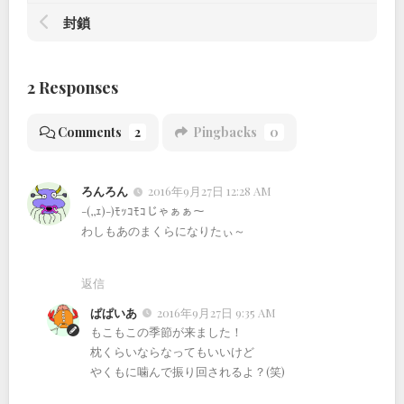
封鎖
2 Responses
Comments
2
Pingbacks
0
ろんろん
2016年9月27日 12:28 AM
-(,,ｪ)-)ﾓｯｺﾓｺじゃぁぁ～
わしもあのまくらになりたぃ～
返信
ぱぱいあ
2016年9月27日 9:35 AM
もこもこの季節が来ました！
枕くらいならなってもいいけど
やくもに噛んで振り回されるよ？(笑)