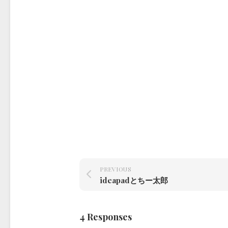
PREVIOUS
ideapadとちー太郎
4 Responses