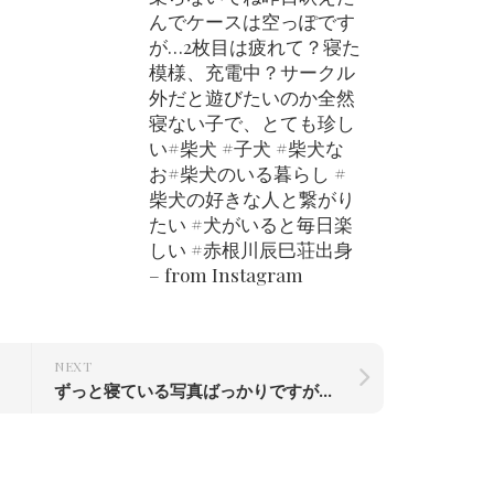
んでケースは空っぽです
が…2枚目は疲れて？寝た
模様、充電中？サークル
外だと遊びたいのか全然
寝ない子で、とても珍し
い#柴犬 #子犬 #柴犬な
お#柴犬のいる暮らし #
柴犬の好きな人と繋がり
たい #犬がいると毎日楽
しい #赤根川辰巳荘出身
– from Instagram
NEXT
ずっと寝ている写真ばっかりですが。。。