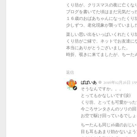
くり坊が、クリスマスの夜に亡くな
ブログを書いてた頃はまだ元気だっ
１６歳のおばあちゃんになったくり
少しずつ、老化現象が襲っていまし
楽しい思い出をいっぱいくれたくり
くり坊がご縁で、ネットでお友達に
本当にありがとうございました。
時折、覗きに来てましたが、ちーたんは
返信
ぱぱいあ
2016年12月26日 3:5
そうなんですか。。。
とってもかなしいです(涙)
くり坊、とっても可愛かった
今ごろサンタさんのソリの回
お空で駆け回っているでしょ
ちーたんも同じ16歳のおじ
目も耳もあまり効かないよう