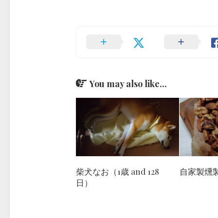
You may also like...
柴犬なお（1歳 and 128
自家製燻
日）