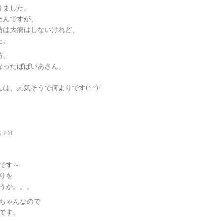
りました。
たんですが、
坊は大病はしないけれど、
た。
坊、
なったぱぱいあさん。
、元気そうで何よりです(^^)/
5 PM
です～
りを
うか。。。
いちゃんなので
です。