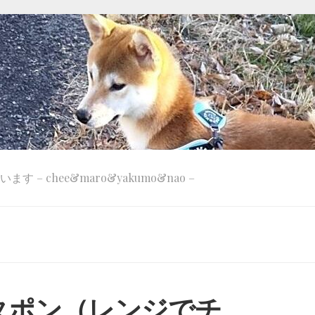
 – chee&maro&yakumo&nao –
タポン（レンジでチ