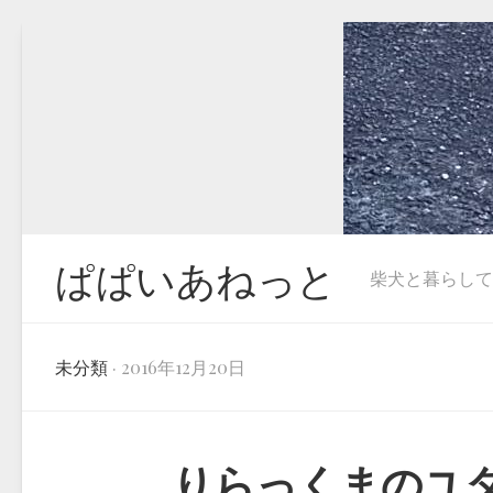
Skip
to
content
ぱぱいあねっと
柴犬と暮らしています
未分類
· 2016年12月20日
りらっくまのユ