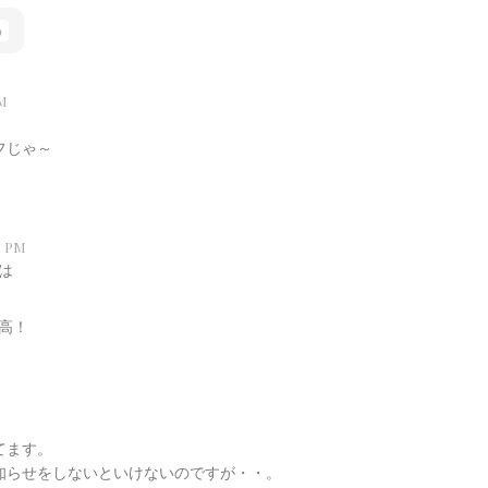
0
M
フじゃ～
1 PM
は
高！
てます。
知らせをしないといけないのですが・・。