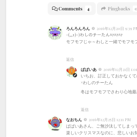
Comments
4
Pingbacks
ろんろんろん
2016年12月20日 9:39 P
-(,,ｪ)-)わしのチーたんﾊｧﾊｧﾊｧ
モフモフじゃ～わしと一緒でモフモ
返信
ぱぱいあ
2016年12月21日 1:0
いちお、訂正しておかなくて
×わしのチーたん
冬はモフモフでさわり心地最
返信
なおちん
2016年12月25日 12:11 PM
ぱぱいあさん、ご無沙汰してしまっ
楽しいクリスマスなのに、悲しいお