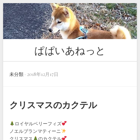
Skip
to
content
ぱぱいあねっと
未分類
· 2018年12月17日
クリスマスのカクテル
ロイヤルベリーフィズ
ノエルブランマティーニ
クリスマス
のカクテル