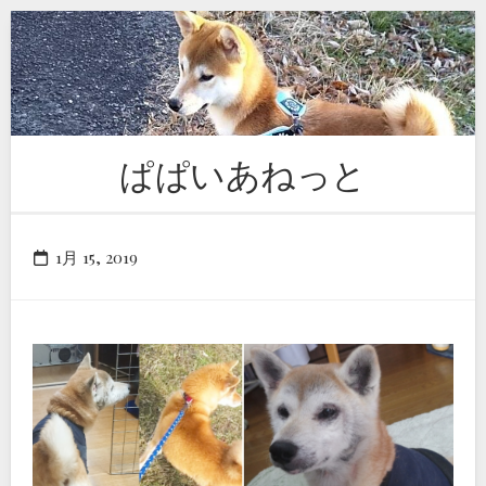
Skip
to
content
ぱぱいあねっと
1月 15, 2019