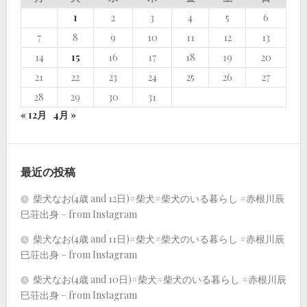
1
2
3
4
5
6
7
8
9
10
11
12
13
14
15
16
17
18
19
20
21
22
23
24
25
26
27
28
29
30
31
« 12月
4月 »
最近の投稿
柴犬なお(4歳 and 12日)#柴犬#柴犬のいる暮らし #赤根川辰
巳荘出身 – from Instagram
柴犬なお(4歳 and 11日)#柴犬#柴犬のいる暮らし #赤根川辰
巳荘出身 – from Instagram
柴犬なお(4歳 and 10日)#柴犬#柴犬のいる暮らし #赤根川辰
巳荘出身 – from Instagram