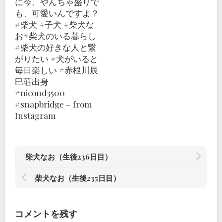
に今、やんちゃ盛りで
も、可愛いんですよ？
#柴犬 #子犬 #柴犬な
お#柴犬のいる暮らし
#柴犬の好きな人と繋
がりたい #犬がいると
毎日楽しい #赤根川辰
巳荘出身
#nicond3500
#snapbridge – from
Instagram
柴犬なお（生後236日目）
柴犬なお（生後235日目）
コメントを残す