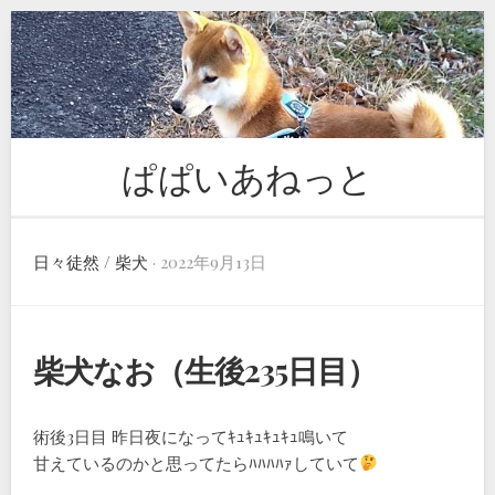
Skip
to
content
ぱぱいあねっと
日々徒然
/
柴犬
· 2022年9月13日
柴犬なお（生後235日目）
術後3日目 昨日夜になってｷｭｷｭｷｭｷｭ鳴いて
甘えているのかと思ってたらﾊﾊﾊﾊｧしていて