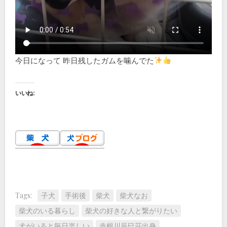
今日になって 昨日残したガムを噛んでた
いいね:
Tags:
子犬
手術後
柴犬
柴犬なお
柴犬のいる暮らし
柴犬の好きな人と繋がりたい
犬がいると毎日楽しい
赤根川辰巳荘出身