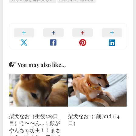
You may also like...
柴犬なお（生後229日
柴犬なお（1歳 and 114
目）う〜〜ん…！顔が
日）
やんちゃ坊主！！まさ