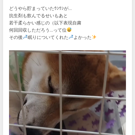
どうやら貯まっていたｳﾝｳﾝが…
抗生剤も飲んでるせいもあと
若干柔らかい感じの（以下表現自粛
何回回収しただろう…って位
その後
眠りについてくれた
よかった