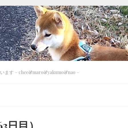
 – chee&maro&yakumo&nao –
63日目）