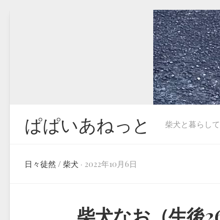
Skip
to
content
ぱぱいあねっと
柴犬と暮らしています
日々徒然
/
柴犬
· 2022年10月6日
柴犬なお（生後2