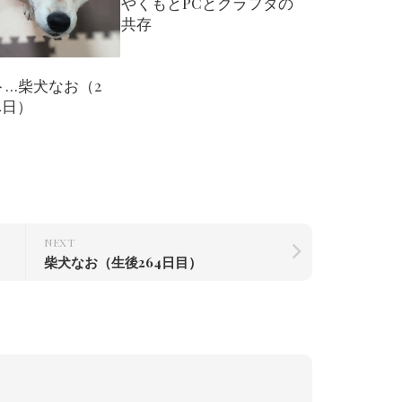
やくもとPCとクラフタの
共存
ト…柴犬なお（2
84日）
NEXT
柴犬なお（生後264日目）