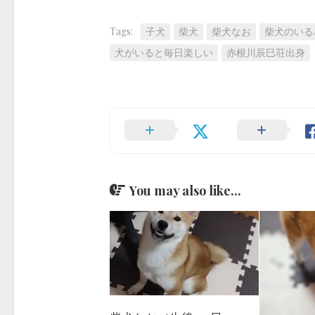
Tags:
子犬
柴犬
柴犬なお
柴犬のいる
犬がいると毎日楽しい
赤根川辰巳荘出身
You may also like...