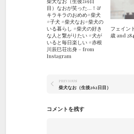
柴犬なお（生後219日
目）なおが笑った…！&
キラキラのおめめ️#柴犬
#子犬 #柴犬なお#柴犬の
いる暮らし #柴犬の好き
フェイン
な人と繋がりたい #犬が
歳 and 2
いると毎日楽しい #赤根
川辰巳荘出身 – from
Instagram
PREVIOUS
柴犬なお（生後262日目）
コメントを残す