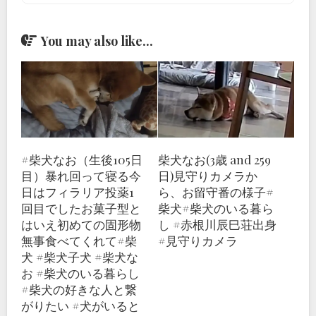
You may also like...
#柴犬なお（生後105日
柴犬なお(3歳 and 259
目）暴れ回って寝る今
日)見守りカメラか
日はフィラリア投薬1
ら、お留守番の様子#
回目でしたお菓子型と
柴犬#柴犬のいる暮ら
はいえ初めての固形物
し #赤根川辰巳荘出身
無事食べてくれて#柴
#見守りカメラ
犬 #柴犬子犬 #柴犬な
お #柴犬のいる暮らし
#柴犬の好きな人と繋
がりたい #犬がいると