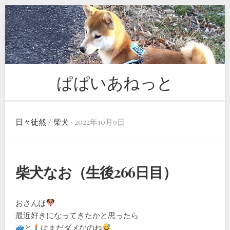
Skip
to
content
ぱぱいあねっと
日々徒然
/
柴犬
· 2022年10月9日
柴犬なお（生後266日目）
おさんぽ
最近好きになってきたかと思ったら
と
はまだダメなのね