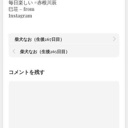
毎日楽しい #赤根川辰
巳荘 – from
Instagram
柴犬なお（生後267日目）
柴犬なお（生後265日目）
コメントを残す