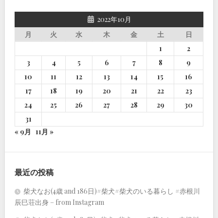
2022年10月
月
火
水
木
金
土
日
1
2
3
4
5
6
7
8
9
10
11
12
13
14
15
16
17
18
19
20
21
22
23
24
25
26
27
28
29
30
31
« 9月
11月 »
最近の投稿
柴犬なお(4歳 and 186日)#柴犬#柴犬のいる暮らし #赤根川
辰巳荘出身 – from Instagram