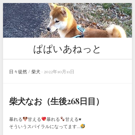
Skip
to
content
ぱぱいあねっと
日々徒然
/
柴犬
· 2022年10月11日
柴犬なお（生後268日目）
暴れる
甘える
暴れる
甘える
♥️
そういうスパイラルになってます…