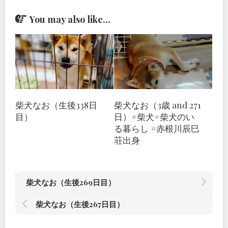
You may also like...
柴犬なお（生後338日
柴犬なお（3歳 and 271
目）
日）#柴犬#柴犬のい
る暮らし #赤根川辰巳
荘出身
柴犬なお（生後269日目）
柴犬なお（生後267日目）