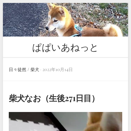
Skip
to
content
ぱぱいあねっと
日々徒然
/
柴犬
· 2022年10月14日
柴犬なお（生後271日目）