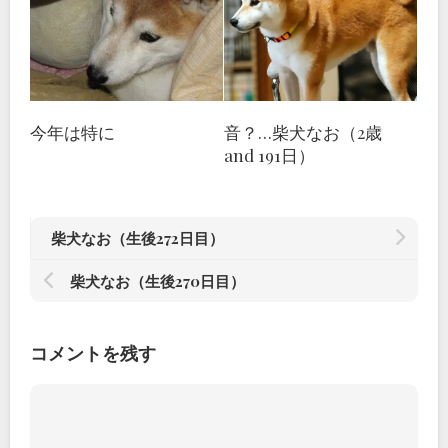
今年は特に
音？…柴犬なお（2歳
and 191日）
柴犬なお（生後272日目）
柴犬なお（生後270日目）
コメントを残す