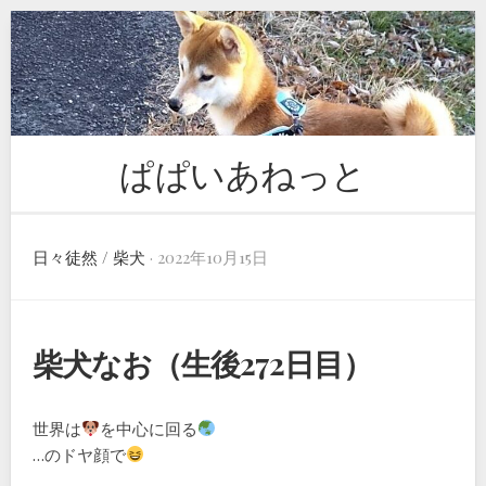
Skip
to
content
ぱぱいあねっと
日々徒然
/
柴犬
· 2022年10月15日
柴犬なお（生後272日目）
世界は
を中心に回る
…のドヤ顔で