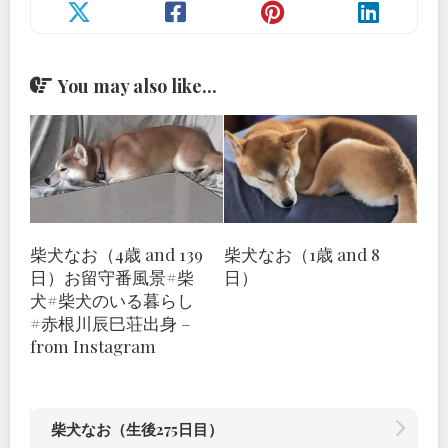
You may also like...
柴犬なお（4歳 and 139
柴犬なお（1歳 and 8
日）お留守番風景#柴
日）
犬#柴犬のいる暮らし
#赤根川辰巳荘出身 –
from Instagram
柴犬なお（生後275日目）