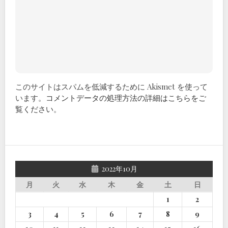
このサイトはスパムを低減するために Akismet を使って
います。
コメントデータの処理方法の詳細はこちらをご
覧ください
。
2022年10月
月
火
水
木
金
土
日
1
2
3
4
5
6
7
8
9