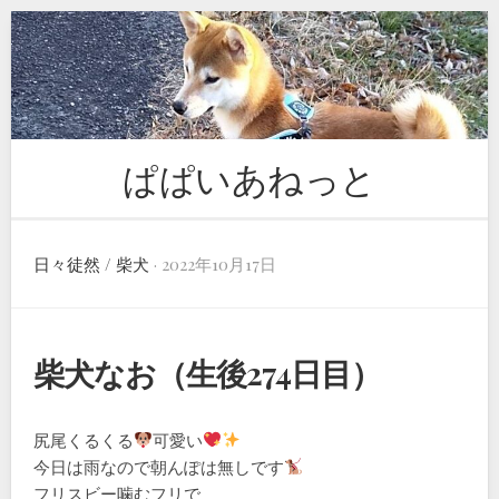
Skip
to
content
ぱぱいあねっと
日々徒然
/
柴犬
· 2022年10月17日
柴犬なお（生後274日目）
尻尾くるくる
可愛い
今日は雨なので朝んぽは無しです
フリスビー噛むフリで