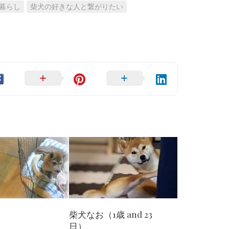
暮らし
柴犬の好きな人と繋がりたい
柴犬なお（1歳 and 23
日）