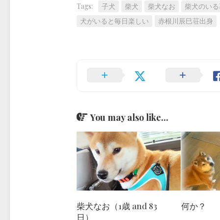
Tags:
子犬
柴犬
柴犬なお
柴犬のいる
犬がいると毎日楽しい
赤根川辰巳荘出身
You may also like...
何か？
柴犬なお（1歳 and 83
日）