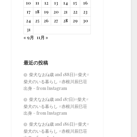
10
11
12
13
14
15
16
17
18
19
20
21
22
23
24
25
26
27
28
29
30
31
« 9月
11月 »
最近の投稿
柴犬なお(4歳 and 188日)#柴犬#
柴犬のいる暮らし #赤根川辰巳荘
出身 – from Instagram
柴犬なお(4歳 and 187日)#柴犬#
柴犬のいる暮らし #赤根川辰巳荘
出身 – from Instagram
柴犬なお(4歳 and 186日)#柴犬#
柴犬のいる暮らし #赤根川辰巳荘