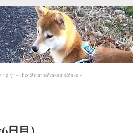
 – chee&maro&yakumo&nao –
76日目）