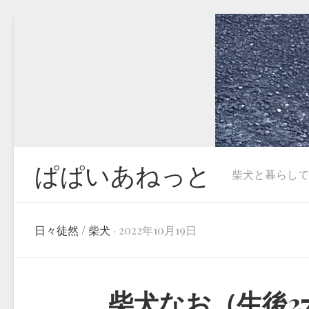
Skip
to
content
ぱぱいあねっと
柴犬と暮らしています
日々徒然
/
柴犬
· 2022年10月19日
柴犬なお（生後2