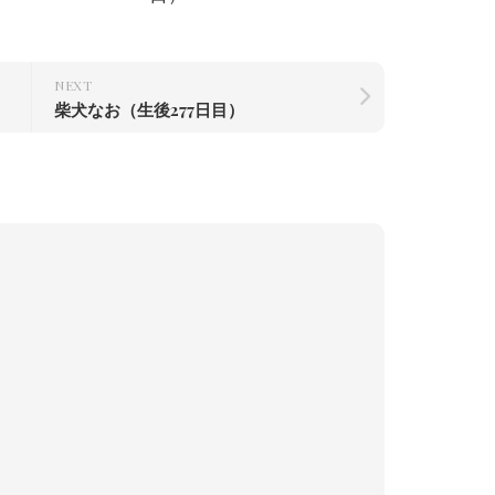
NEXT
柴犬なお（生後277日目）