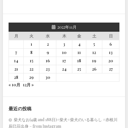
2022年11月
月
火
水
木
金
土
日
1
2
3
4
5
6
7
8
9
10
11
12
13
14
15
16
17
18
19
20
21
22
23
24
25
26
27
28
29
30
« 10月
12月 »
最近の投稿
柴犬なお(4歳 and 188日)#柴犬#柴犬のいる暮らし #赤根川
辰巳荘出身 – from Instagram