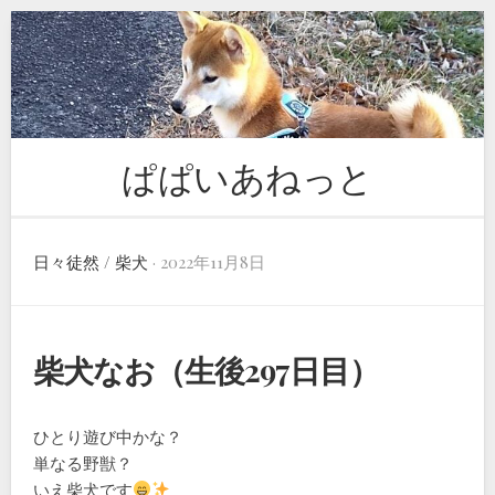
Skip
to
content
ぱぱいあねっと
日々徒然
/
柴犬
· 2022年11月8日
柴犬なお（生後297日目）
ひとり遊び中かな？
単なる野獣？
いえ柴犬です