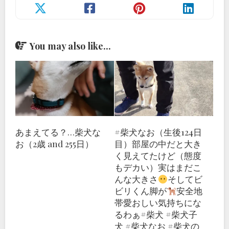
You may also like...
あまえてる？…柴犬な
#柴犬なお（生後124日
お（2歳 and 255日）
目）部屋の中だと大き
く見えてたけど（態度
もデカい）実はまだこ
んな大きさ
そしてビ
ビリくん脚が
安全地
帯愛おしい気持ちにな
るわぁ#柴犬 #柴犬子
犬 #柴犬なお #柴犬の