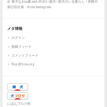
柴犬なお(4歳 and 183日)#柴犬#柴犬のいる暮らし #赤根川
辰巳荘出身 – from Instagram
メタ情報
ログイン
投稿フィード
コメントフィード
WordPress.org
にほんブログ村