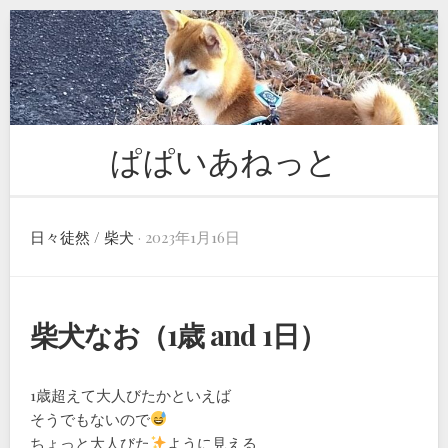
Skip
to
content
ぱぱいあねっと
日々徒然
/
柴犬
· 2023年1月16日
柴犬なお（1歳 and 1日）
1歳超えて大人びたかといえば
そうでもないので
ちょっと大人びた
ように見える