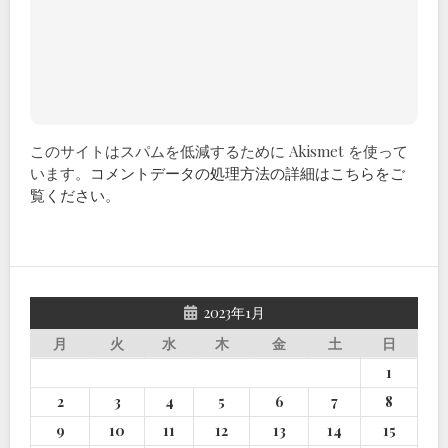
このサイトはスパムを低減するために Akismet を使って
います。
コメントデータの処理方法の詳細はこちらをご
覧ください
。
2023年1月
月
火
水
木
金
土
日
1
2
3
4
5
6
7
8
9
10
11
12
13
14
15