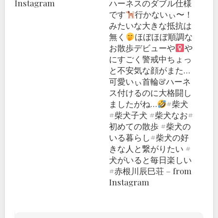
Instagram
ハーネスのダブル仕様
です
行かないぃ〜！
みたいな大きな抵抗は
無く
ほぼほぼ順調な
お散歩デビューや‍
や
にすごく警戒中
ちょっ
と不安気な顔がまた…
可愛いぃ首輪&ハーネ
ス付けるのに大格闘し
ましたがね…
#柴犬
#柴犬子犬 #柴犬なお#
初めての散歩 #柴犬の
いる暮らし#柴犬の好
きな人と繋がりたい #
犬がいると毎日楽しい
#赤根川辰巳荘 – from
Instagram