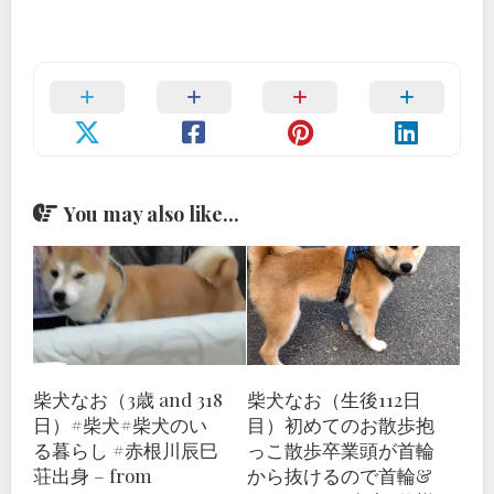
You may also like...
柴犬なお（3歳 and 318
柴犬なお（生後112日
日）#柴犬#柴犬のい
目）初めてのお散歩抱
る暮らし #赤根川辰巳
っこ散歩卒業頭が首輪
荘出身 – from
から抜けるので首輪&