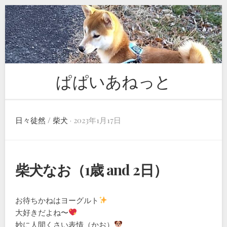
Skip
to
content
ぱぱいあねっと
日々徒然
/
柴犬
· 2023年1月17日
柴犬なお（1歳 and 2日）
お待ちかねはヨーグルト
大好きだよね〜
妙に人間くさい表情（かお）