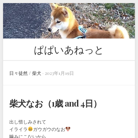
Skip
to
content
ぱぱいあねっと
日々徒然
/
柴犬
· 2023年1月19日
柴犬なお（1歳 and 4日）
出し惜しみされて
イライラ
ガウガウのなお
噛みにこないから