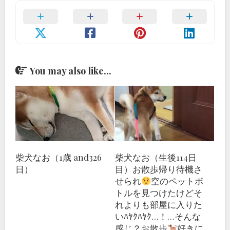
You may also like...
柴犬なお（1歳 and326
柴犬なお（生後114日
日）
目）お散歩帰り待機さ
せられ
空のペットボ
トルを見つけたけどそ
れよりも部屋に入りた
いﾊﾔｸﾊﾔｸ…！…そんな
感じ？
お散歩
好きに