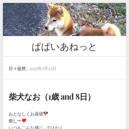
Skip
to
content
ぱぱいあねっと
日々徒然
· 2023年1月23日
柴犬なお（1歳 and 8日）
おとなしくお昼寝
癒し〜
いつもこんな感じ…ではなく