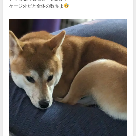
ケージ外だと全体の数％よ