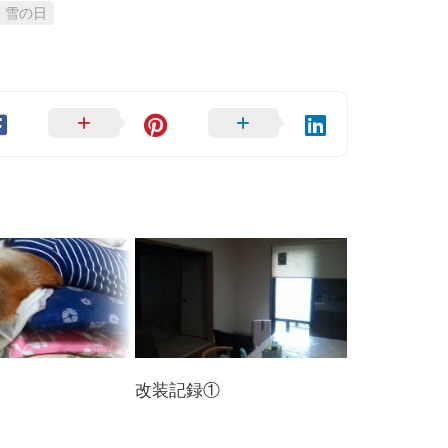
雪の日
改装記録①