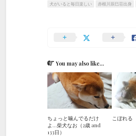
犬がいると毎日楽しい
赤根川辰巳荘出身
You may also like...
ちょっと噛んでるだけ
こぼれる
よ…柴犬なお（2歳 and
133日）