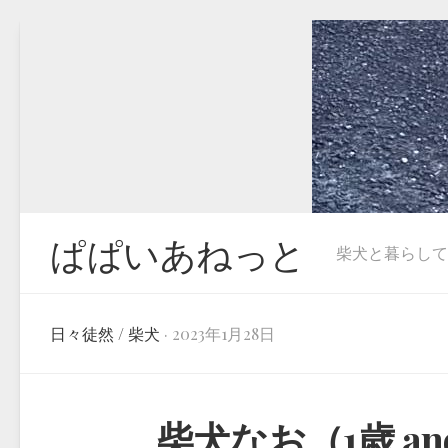
Skip
to
content
ぱぱいあねっと
柴犬と暮らしています
日々徒然
/
柴犬
· 2023年1月28日
柴犬なお（1歳 and