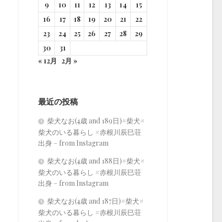
9
10
11
12
13
14
15
16
17
18
19
20
21
22
23
24
25
26
27
28
29
30
31
« 12月
2月 »
最近の投稿
柴犬なお(4歳 and 189日)#柴犬#
柴犬のいる暮らし #赤根川辰巳荘
出身 – from Instagram
柴犬なお(4歳 and 188日)#柴犬#
柴犬のいる暮らし #赤根川辰巳荘
出身 – from Instagram
柴犬なお(4歳 and 187日)#柴犬#
柴犬のいる暮らし #赤根川辰巳荘