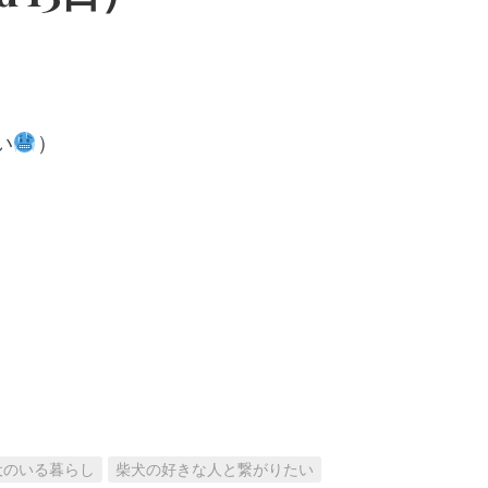
い
）
犬のいる暮らし
柴犬の好きな人と繋がりたい