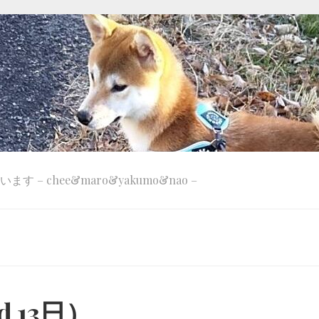
 – chee&maro&yakumo&nao –
 13日）