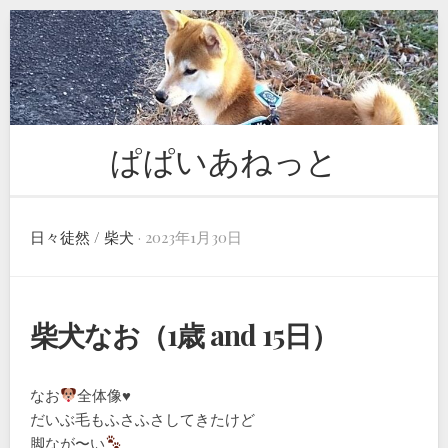
Skip
to
content
ぱぱいあねっと
日々徒然
/
柴犬
· 2023年1月30日
柴犬なお（1歳 and 15日）
なお
全体像
♥️
だいぶ毛もふさふさしてきたけど
脚なが〜い