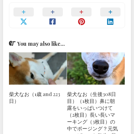
You may also like...
柴犬なお（1歳 and 223
柴犬なお（生後308日
日）
目）（1枚目）鼻に朝
露をいっぱいつけて
（2枚目）長い長いマ
ーキング（3枚目）の
中でポージング？元気