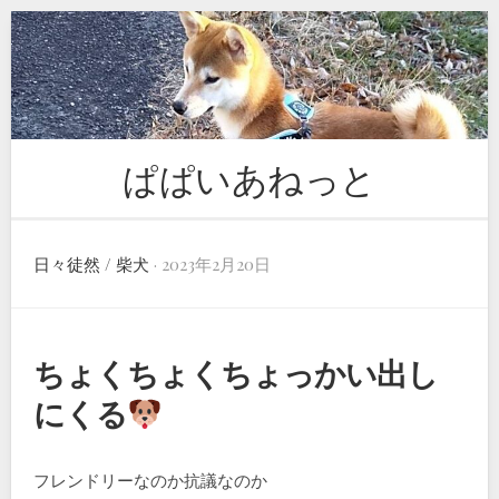
Skip
to
content
ぱぱいあねっと
日々徒然
/
柴犬
· 2023年2月20日
ちょくちょくちょっかい出し
にくる
フレンドリーなのか抗議なのか