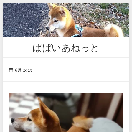
Skip
to
content
ぱぱいあねっと
6月 2023