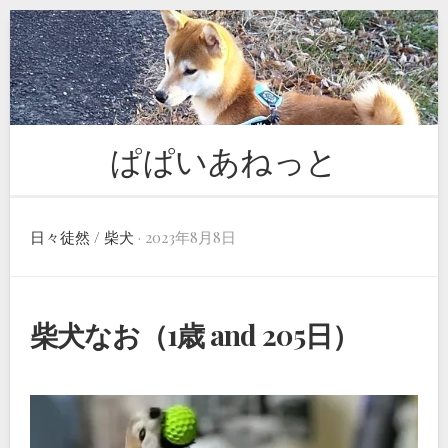
Skip
to
content
ぱぱいあねっと
日々徒然
/
柴犬
· 2023年8月8日
柴犬なお（1歳 and 205日）