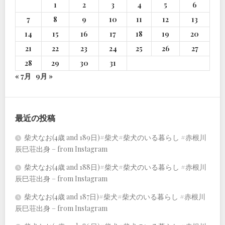
1
2
3
4
5
6
7
8
9
10
11
12
13
14
15
16
17
18
19
20
21
22
23
24
25
26
27
28
29
30
31
« 7月
9月 »
最近の投稿
柴犬なお(4歳 and 189日)#柴犬#柴犬のいる暮らし #赤根川
辰巳荘出身 – from Instagram
柴犬なお(4歳 and 188日)#柴犬#柴犬のいる暮らし #赤根川
辰巳荘出身 – from Instagram
柴犬なお(4歳 and 187日)#柴犬#柴犬のいる暮らし #赤根川
辰巳荘出身 – from Instagram