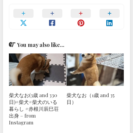
You may also like...
柴犬なお(3歳 and 330
柴犬なお（1歳 and 35
日)#柴犬#柴犬のいる
日）
暮らし #赤根川辰巳荘
出身 – from
Instagram