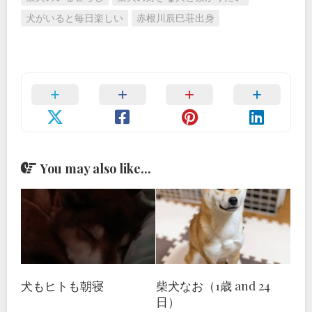
犬がいると毎日楽しい
赤根川辰巳荘出身
You may also like...
犬もヒトも朝寝
柴犬なお（1歳 and 24
日）