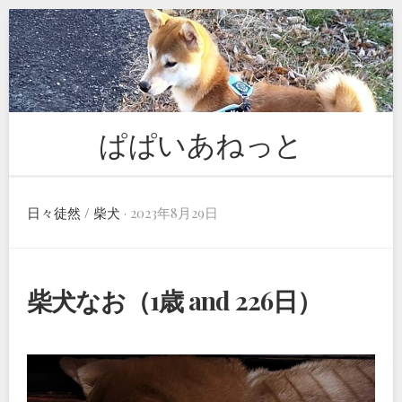
Skip
to
content
ぱぱいあねっと
日々徒然
/
柴犬
· 2023年8月29日
柴犬なお（1歳 and 226日）