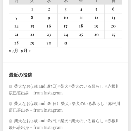
月
火
水
木
金
土
日
1
2
3
4
5
6
7
8
9
10
11
12
13
14
15
16
17
18
19
20
21
22
23
24
25
26
27
28
29
30
31
« 7月
9月 »
最近の投稿
柴犬なお(4歳 and 187日)#柴犬#柴犬のいる暮らし #赤根川
辰巳荘出身 – from Instagram
柴犬なお(4歳 and 186日)#柴犬#柴犬のいる暮らし #赤根川
辰巳荘出身 – from Instagram
柴犬なお(4歳 and 185日)#柴犬#柴犬のいる暮らし #赤根川
辰巳荘出身 – from Instagram