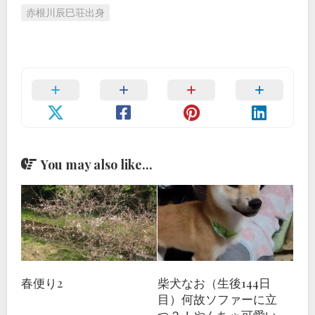
赤根川辰巳荘出身
You may also like...
春便り2
柴犬なお（生後144日
目）何故ソファーに立