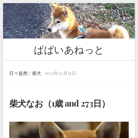
Skip
to
content
ぱぱいあねっと
日々徒然
/
柴犬
· 2023年10月15日
柴犬なお（1歳 and 273日）