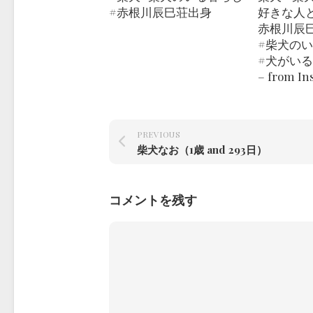
#赤根川辰巳荘出身
好きな人と
赤根川辰巳
#柴犬の
#犬がい
– from I
PREVIOUS
柴犬なお（1歳 and 293日）
コメントを残す