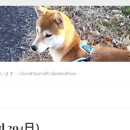
 – chee&maro&yakumo&nao –
 294日）