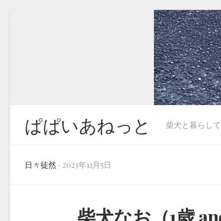
Skip
to
content
ぱぱいあねっと
柴犬と暮らしています
日々徒然
· 2023年11月5日
柴犬なお（1歳 and