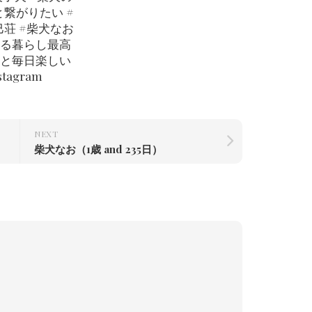
繋がりたい #
荘 #柴犬なお
いる暮らし最高
ると毎日楽しい
nstagram
NEXT
柴犬なお（1歳 and 235日）