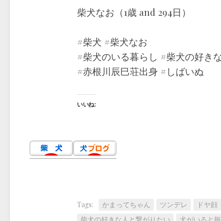
柴犬なお（1歳 and 294日）
#柴犬 #柴犬なお
#柴犬のいる暮らし #柴犬の好き
#赤根川辰巳荘出身 #しばいぬ
いいね:
Tags:
かまってちゃん
ツンデレ
ドヤ顔
柴犬の好きな人と繋がりたい
犬がいると毎