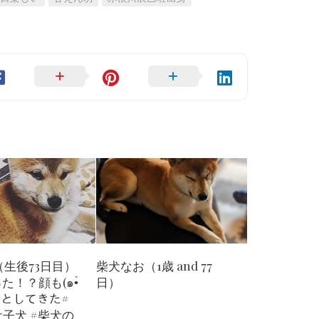
生後73日目）
柴犬なお（1歳 and 77
た！？顔も(๑•̀
日）
ｷﾘｯとしてきた#
犬子犬 #柴犬の