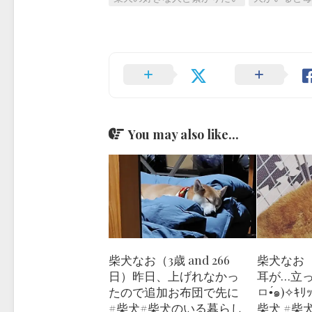
You may also like...
柴犬なお（3歳 and 266
柴犬なお（
日）昨日、上げれなかっ
耳が…立っ
たので追加お布団で先に
ㅁ•́๑)✧
#柴犬#柴犬のいる暮らし
柴犬 #柴