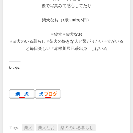
後で写真みて感心してたり
柴犬なお（1歳 and298日）
#柴犬 #柴犬なお
#柴犬のいる暮らし #柴犬の好きな人と繋がりたい #犬がいる
と毎日楽しい #赤根川辰巳荘出身 #しばいぬ
いいね:
Tags:
柴犬
柴犬なお
柴犬のいる暮らし