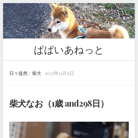
Skip
to
content
ぱぱいあねっと
日々徒然
/
柴犬
· 2023年11月9日
柴犬なお（1歳 and298日）