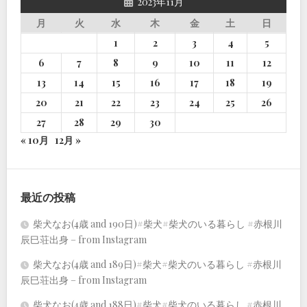
2023年11月
月
火
水
木
金
土
日
1
2
3
4
5
6
7
8
9
10
11
12
13
14
15
16
17
18
19
20
21
22
23
24
25
26
27
28
29
30
« 10月
12月 »
最近の投稿
柴犬なお(4歳 and 190日)#柴犬#柴犬のいる暮らし #赤根川
辰巳荘出身 – from Instagram
柴犬なお(4歳 and 189日)#柴犬#柴犬のいる暮らし #赤根川
辰巳荘出身 – from Instagram
柴犬なお(4歳 and 188日)#柴犬#柴犬のいる暮らし #赤根川