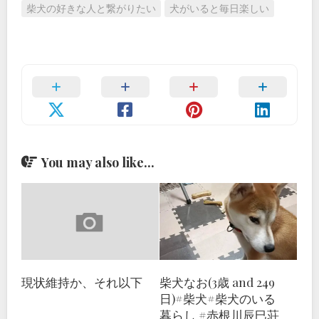
柴犬の好きな人と繋がりたい
犬がいると毎日楽しい
You may also like...
現状維持か、それ以下
柴犬なお(3歳 and 249
日)#柴犬#柴犬のいる
暮らし #赤根川辰巳荘