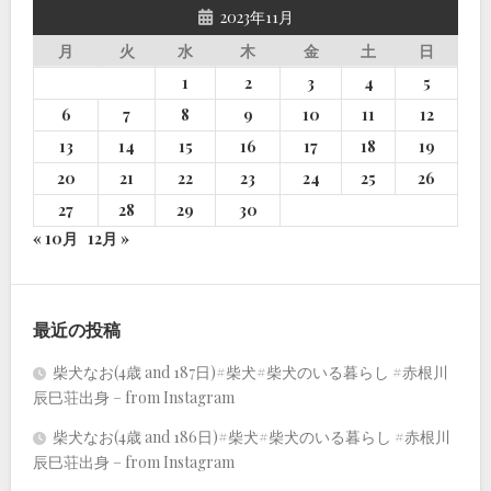
2023年11月
月
火
水
木
金
土
日
1
2
3
4
5
6
7
8
9
10
11
12
13
14
15
16
17
18
19
20
21
22
23
24
25
26
27
28
29
30
« 10月
12月 »
最近の投稿
柴犬なお(4歳 and 187日)#柴犬#柴犬のいる暮らし #赤根川
辰巳荘出身 – from Instagram
柴犬なお(4歳 and 186日)#柴犬#柴犬のいる暮らし #赤根川
辰巳荘出身 – from Instagram