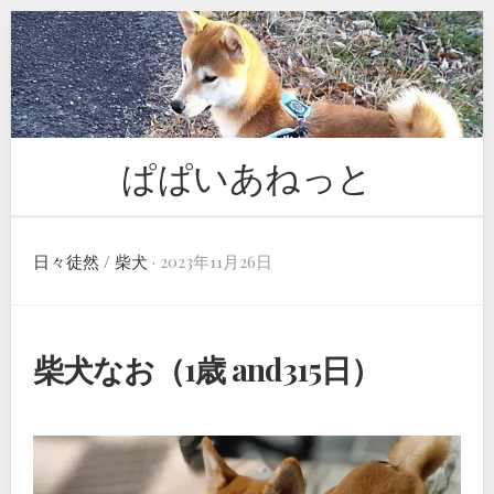
Skip
to
content
ぱぱいあねっと
日々徒然
/
柴犬
· 2023年11月26日
柴犬なお（1歳 and315日）