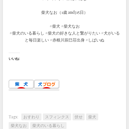
柴犬なお（1歳 and315日）
#柴犬 #柴犬なお
#柴犬のいる暮らし #柴犬の好きな人と繋がりたい #犬がいる
と毎日楽しい #赤根川辰巳荘出身 #しばいぬ
いいね:
Tags:
おすわり
スフィンクス
伏せ
柴犬
柴犬なお
柴犬のいる暮らし