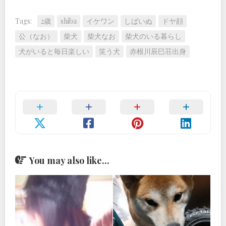
Tags:
2歳
shiba
イケワン
しばいぬ
ドヤ顔
公（なお）
柴犬
柴犬なお
柴犬のいる暮らし
犬がいると毎日楽しい
笑う犬
赤根川辰巳荘出身
You may also like...