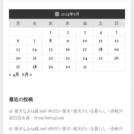
2024年5月
月
火
水
木
金
土
日
1
2
3
4
5
6
7
8
9
10
11
12
13
14
15
16
17
18
19
20
21
22
23
24
25
26
27
28
29
30
31
« 4月
6月 »
最近の投稿
柴犬なお(4歳 and 189日)#柴犬#柴犬のいる暮らし #赤根川
辰巳荘出身 – from Instagram
柴犬なお(4歳 and 188日)#柴犬#柴犬のいる暮らし #赤根川