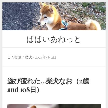
Skip
to
content
ぱぱいあねっと
日々徒然
/
柴犬
· 2024年5月2日
遊び疲れた…柴犬なお（2歳
and 108日）