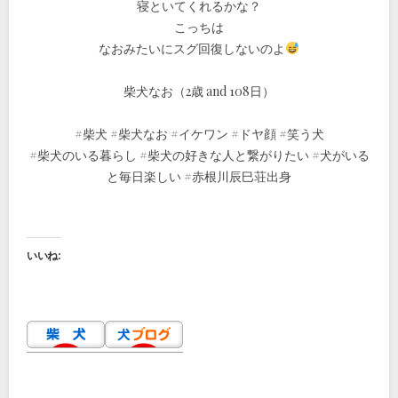
寝といてくれるかな？
こっちは
なおみたいにスグ回復しないのよ
柴犬なお（2歳 and 108日）
#柴犬 #柴犬なお #イケワン #ドヤ顔 #笑う犬
#柴犬のいる暮らし #柴犬の好きな人と繋がりたい #犬がいる
と毎日楽しい #赤根川辰巳荘出身
いいね: